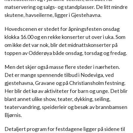
matservering og salgs- og standplasser. De litt mindre
skutene, havseilerne, ligger i Gjestehavna.
Hovedscenen er stedet for åpningsfesten onsdag
klokka 16.00 og en rekke konserter ut over i uka. Som
om ikke det var nok, blir det midnattskonserter på
toppen av Odderøya både onsdag, torsdag og fredag.
Men det skjer også masse flere steder i nærheten.
Det er mange spennende tilbud i Nodeviga, ved
gjestehavna, Gravane og på Christiansholm festning.
Her blir det kø av aktiviteter for barn og unge. Det blir
blant annet ulike show, teater, dykking, seiling,
teatervandring, speiderleir og besøk av brannbamsen
Bjørnis.
Detaljert program for festdagene ligger på sidene til