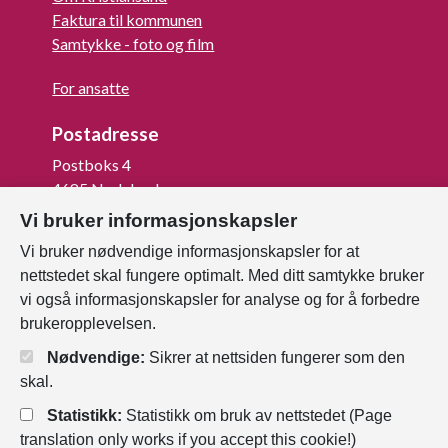
Faktura til kommunen
Samtykke - foto og film
For ansatte
Postadresse
Postboks 4
4685 Nodeland
Vi bruker informasjonskapsler
Org.nr: 820 852 982
Vi bruker nødvendige informasjonskapsler for at
nettstedet skal fungere optimalt. Med ditt samtykke bruker
Last ned vår innbygger -app
vi også informasjonskapsler for analyse og for å forbedre
brukeropplevelsen.
Nødvendige:
Sikrer at nettsiden fungerer som den
skal.
Statistikk:
Statistikk om bruk av nettstedet (Page
translation only works if you accept this cookie!)