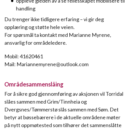
oppleve gleden av å se fellesskapet mobilisere til
handling
Du trenger ikke tidligere erfaring – vi gir deg
opplæring og støtte hele veien.
For spørsmål ta kontakt med Marianne Myrene,
ansvarlig for områdeledere.
Mobil: 41620461
Mail: Mariannemyrene@outlook.com
Områdesammenslåing
For å sikre god gjennomføring av aksjonen vil Torridal
slåes sammen med Grim/Tinnheia og
Dvergsnes/Tømmerstø slås sammen med Søm. Det
betyr at bøssebærere i de aktuelle områdene møter
på nytt oppmøtested som tilhører det sammenslåtte