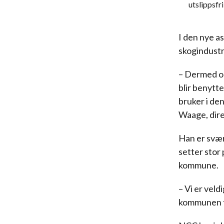
utslippsfr
I den nye as
skogindustr
– Dermed opp
blir benytt
bruker i den
Waage, dire
Han er svær
setter stor 
kommune.
– Vi er vel
kommunen ta