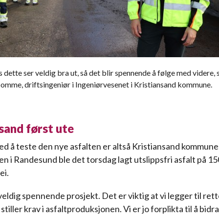
s dette ser veldig bra ut, så det blir spennende å følge med videre, 
mme, driftsingeniør i Ingeniørvesenet i Kristiansand kommune.
sand først ute
ed å teste den nye asfalten er altså Kristiansand kommune.
n i Randesund ble det torsdag lagt utslippsfri asfalt på 1
ei.
veldig spennende prosjekt. Det er viktig at vi legger til rett
stiller krav i asfaltproduksjonen. Vi er jo forplikta til å bidra 