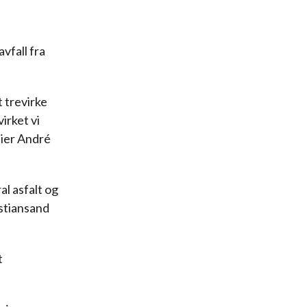
avfall fra
t trevirke
irket vi
sier André
l asfalt og
istiansand
t