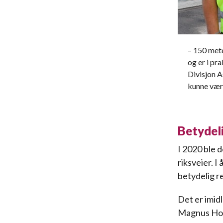
– 150 mete
og er i pr
Divisjon A
kunne være
Betydel
I 2020 ble d
riksveier. 
betydelig r
Det er imid
Magnus Homm