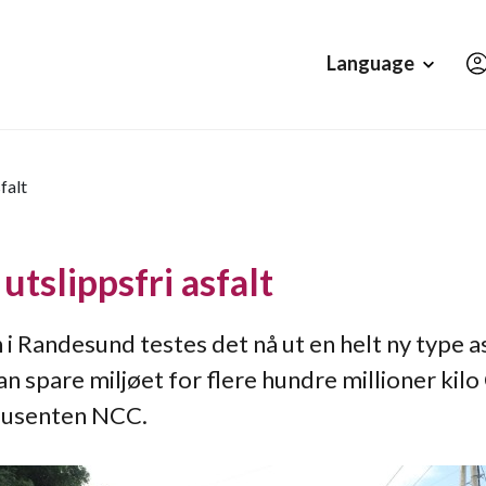
Hopp til hovedinnholdet
Language
falt
utslippsfri asfalt
 i Randesund testes det nå ut en helt ny type as
n spare miljøet for flere hundre millioner kilo
odusenten NCC.