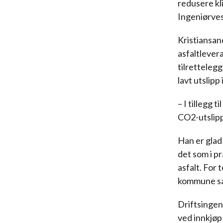
redusere kl
Ingeniørves
Kristiansand
asfaltlever
tilrettelegg
lavt utslipp
– I tillegg t
CO2-utslip
Han er glad
det som i pr
asfalt. For 
kommune sam
Driftsingen
ved innkjøp 