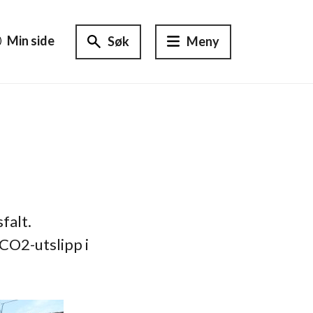
Min side
Søk
Meny
falt.
 CO2-utslipp i