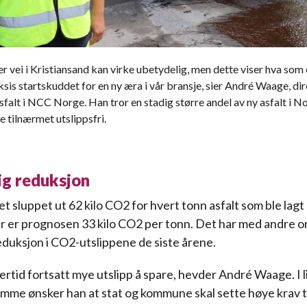
r vei i Kristiansand kan virke ubetydelig, men dette viser hva som 
aksis startskuddet for en ny æra i vår bransje, sier André Waage, di
sfalt i NCC Norge. Han tror en stadig større andel av ny asfalt i No
 tilnærmet utslippsfri.
ig reduksjon
et sluppet ut 62 kilo CO2 for hvert tonn asfalt som ble lagt
I år er prognosen 33 kilo CO2 per tonn. Det har med andre o
eduksjon i CO2-utslippene de siste årene.
lertid fortsatt mye utslipp å spare, hevder André Waage. I 
e ønsker han at stat og kommune skal sette høye krav ti