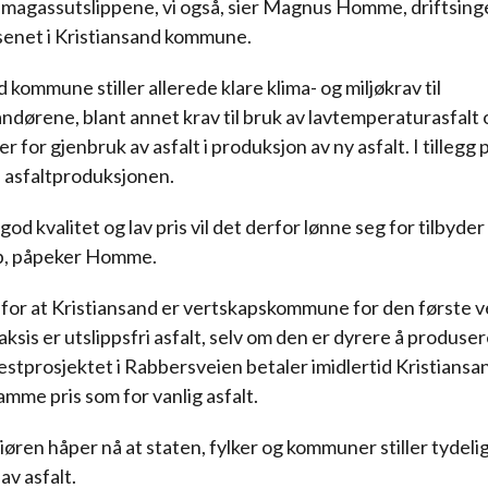
imagassutslippene, vi også, sier Magnus Homme, driftsinge
enet i Kristiansand kommune.
 kommune stiller allerede klare klima- og miljøkrav til
andørene, blant annet krav til bruk av lavtemperaturasfalt 
er for gjenbruk av asfalt i produksjon av ny asfalt. I tillegg
 i asfaltproduksjonen.
il god kvalitet og lav pris vil det derfor lønne seg for tilbyder
p, påpeker Homme.
 for at Kristiansand er vertskapskommune for den første 
aksis er utslippsfri asfalt, selv om den er dyrere å produse
testprosjektet i Rabbersveien betaler imidlertid Kristiansa
me pris som for vanlig asfalt.
iøren håper nå at staten, fylker og kommuner stiller tydeli
av asfalt.