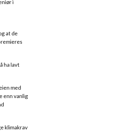
niør i
og at de
 premieres
 å ha lavt
veien med
re enn vanlig
nd
ge klimakrav