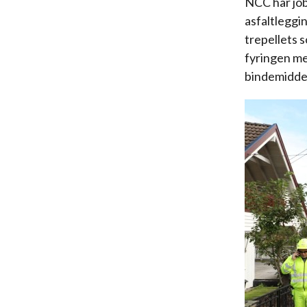
NCC har job
asfaltleggi
trepellets 
fyringen me
bindemiddel 