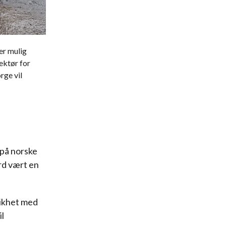
er mulig
rektør for
rge vil
 på norske
rd vært en
likhet med
l