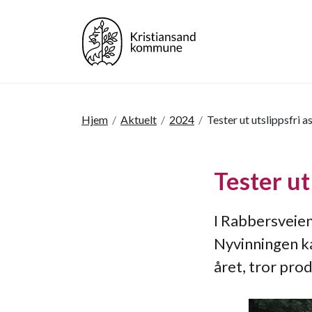
Hjem
/
Aktuelt
/
2024
/
Tester ut utslippsfri as
Tester ut 
I Rabbersveien
Nyvinningen ka
året, tror pr