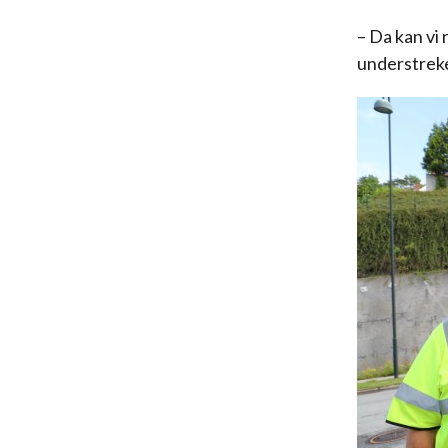
– Da kan vi
understre