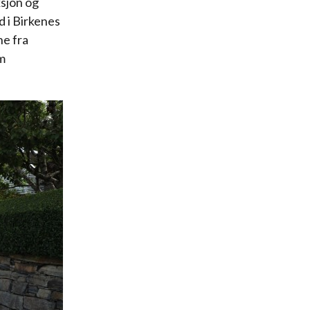
sjon og
d i Birkenes
ne fra
om