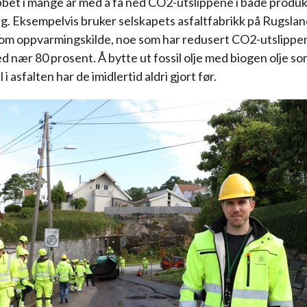
bet i mange år med å få ned CO2-utslippene i både produk
ng. Eksempelvis bruker selskapets asfaltfabrikk på Rugslan
som oppvarmingskilde, noe som har redusert CO2-utslippe
d nær 80 prosent. Å bytte ut fossil olje med biogen olje s
i asfalten har de imidlertid aldri gjort før.