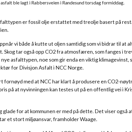
i asfalt ble lagt i Rabbersveien i Randesund torsdag formiddag.
falttypen er fossil olje erstattet med treolje basert på rest
ien.
når vi både å kutte ut oljen samtidig som vi bidrar til at al
et. Skog tar også opp CO2 fra atmosfæren, som fanges i trev
 nye asfalttypen, noe som gir enda en viktig klimagevinst, 
ktør for Divisjon Asfalt i NCC Norge.
t fornøyd med at NCC har klart å produsere en CO2-nøytra
pris på at nyvinningen kan testes ut på en offentlig vei i Kr
dig glade for at kommunen er med på dette. Det viser også a
r et stort miljøansvar, framholder Waage.