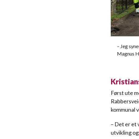
– Jeg syne
Magnus Ho
Kristian
Først ute m
Rabbersveie
kommunal v
– Det er et 
utvikling og 