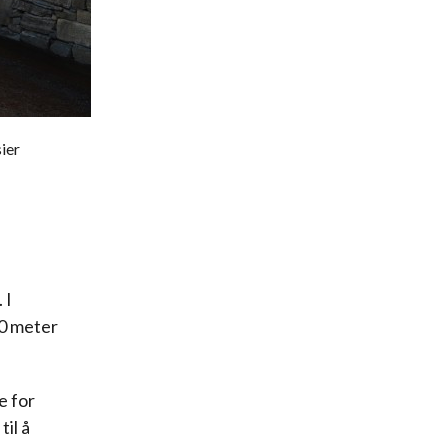
sier
 I
50 meter
e for
til å