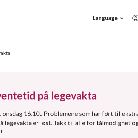
Hopp til hovedinnholdet
Language
vakta
ventetid på legevakta
 onsdag 16.10.: Problemene som har ført til ekstr
å legevakta er løst. Takk til alle for tålmodighet o
!