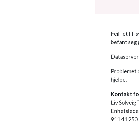
Feil i et IT
befant seg 
Dataservere
Problemet o
hjelpe.
Kontakt fo
Liv Solveig
Enhetslede
911 41 250