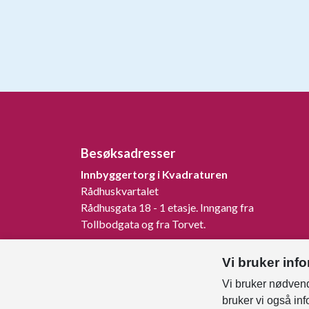
Besøksadresser
Innbyggertorg i Kvadraturen
Rådhuskvartalet
Rådhusgata 18 - 1 etasje. Inngang fra
Tollbodgata og fra Torvet.
Innbyggertorg på Tangvall
Vi bruker inf
Rådhusveien 1, 4640 Søgne.
Vi bruker nødvend
Innbyggertorg på Nodeland
bruker vi også in