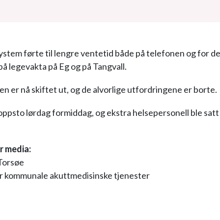
-system førte til lengre ventetid både på telefonen og for 
på legevakta på Eg og på Tangvall.
n er nå skiftet ut, og de alvorlige utfordringene er borte.
ppsto lørdag formiddag, og ekstra helsepersonell ble satt 
r media:
 Torsøe
r kommunale akuttmedisinske tjenester