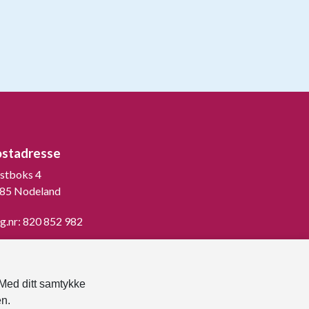
ostadresse
stboks 4
85 Nodeland
g.nr: 820 852 982
st ned vår innbygger -app
 Med ditt samtykke
en.