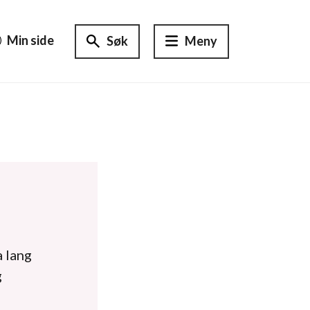
Min side
Søk
Meny
a lang
g