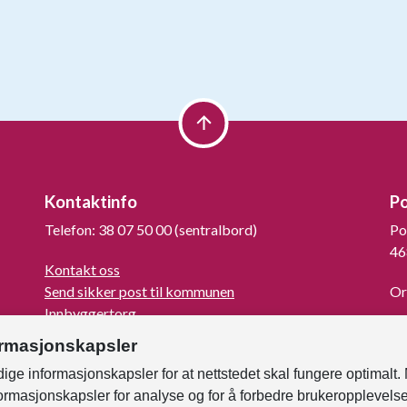
Kontaktinfo
P
Telefon: 38 07 50 00 (sentralbord)
Po
46
Kontakt oss
Send sikker post til kommunen
Or
Innbyggertorg
La
Turistinformasjon
ormasjonskapsler
For mediene
ige informasjonskapsler for at nettstedet skal fungere optimalt.
Kunngjøringer og høringer
formasjonskapsler for analyse og for å forbedre brukeropplevels
Om Kristiansand