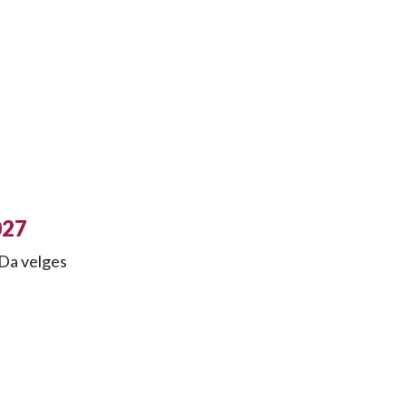
027
 Da velges