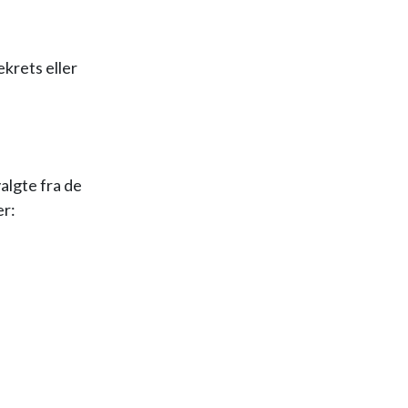
ekrets eller
algte fra de
er: