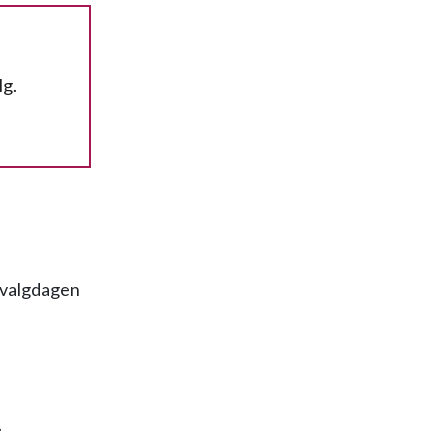
lg.
r valgdagen
.