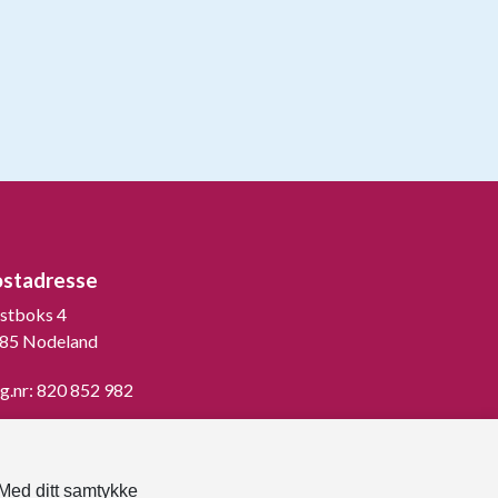
ostadresse
stboks 4
85 Nodeland
g.nr: 820 852 982
st ned vår innbygger -app
 Med ditt samtykke