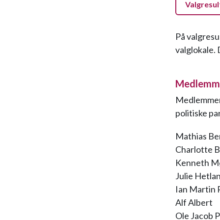
Valgresul
På valgresu
valglokale. 
Medlemmer
Medlemmene 
politiske p
Mathias Be
Charlotte 
Kenneth M
Julie Hetla
Ian Martin
Alf Albert
Ole Jacob 