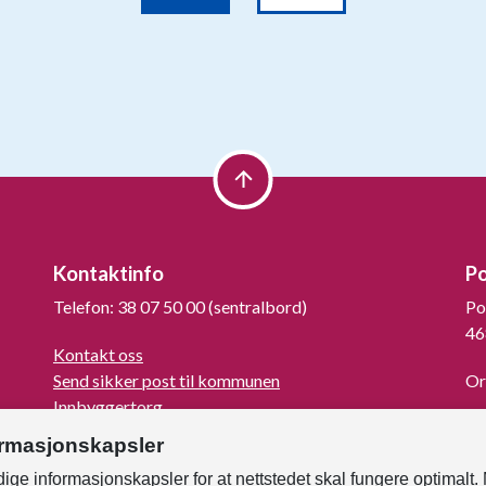
Kontaktinfo
P
Telefon: 38 07 50 00 (sentralbord)
Po
46
Kontakt oss
Send sikker post til kommunen
Or
Innbyggertorg
La
Turistinformasjon
ormasjonskapsler
For mediene
ige informasjonskapsler for at nettstedet skal fungere optimalt.
Kunngjøringer og høringer