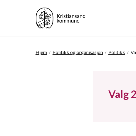
Hjem
/
Politikk og organisasjon
/
Politikk
/
Va
Valg 