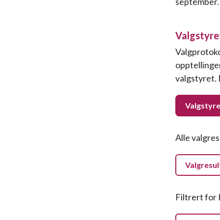
september.
Valgstyre
Valgprotoko
opptellinge
valgstyret. 
Valgstyre
Alle valgre
Valgresul
Filtrert fo