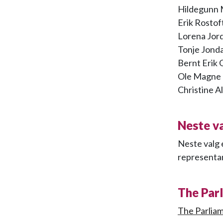
Hildegunn 
Erik Rostof
Lorena Jord
Tonje Jonda
Bernt Erik 
Ole Magne
Christine A
Neste v
Neste valg 
representan
The Par
The Parliam