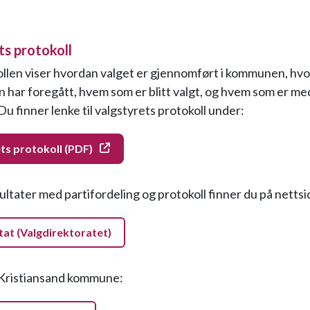
ts protokoll
llen viser hvordan valget er gjennomført i kommunen, hv
n har foregått, hvem som er blitt valgt, og hvem som er m
Du finner lenke til valgstyrets protokoll under:
ts protokoll (PDF)
sultater med partifordeling og protokoll finner du på netts
tat (Valgdirektoratet)
r Kristiansand kommune: