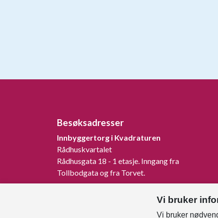
Besøksadresser
Innbyggertorg i Kvadraturen
Rådhuskvartalet
Rådhusgata 18 - 1 etasje. Inngang fra
Tollbodgata og fra Torvet.
Innbyggertorg på Tangvall
Vi bruker inf
Rådhusveien 1, 4640 Søgne.
Vi bruker nødvend