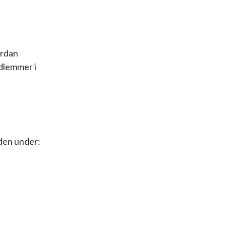
ordan
edlemmer i
iden under: