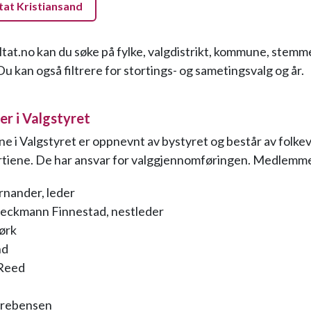
tat Kristiansand
ltat.no kan du søke på fylke, valgdistrikt, kommune, stemm
Du kan også filtrere for stortings- og sametingsvalg og år.
 i Valgstyret
i Valgstyret er oppnevnt av bystyret og består av folkev
artiene. De har ansvar for valggjennomføringen. Medlemm
rnander, leder
Beckmann Finnestad, nestleder
ørk
nd
 Reed
Prebensen