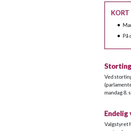
KORT
Man
På 
Stortin
Ved stortin
(parlamente
mandag 8. 
Endelig 
Valgstyret 