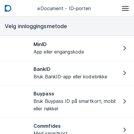
eDocument - ID-porten
Velg innloggingsmetode
MinID
App eller engangskode
BankID
Bruk BankID-app eller kodebrikke
Buypass
Bruk Buypass ID på smartkort, mobil
eller nøkkel
Commfides
Med smartkort