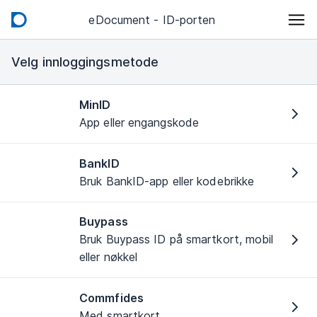
eDocument - ID-porten
Velg innloggingsmetode
MinID
App eller engangskode
BankID
Bruk BankID-app eller kodebrikke
Buypass
Bruk Buypass ID på smartkort, mobil
eller nøkkel
Commfides
Med smartkort