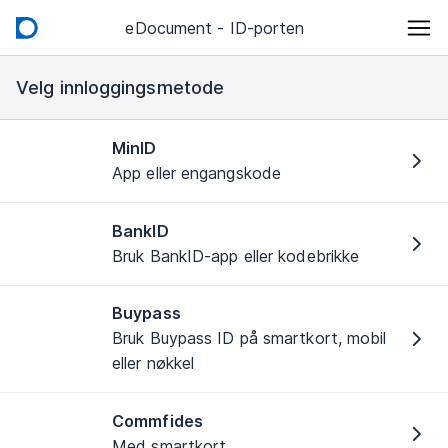
eDocument - ID-porten
Velg innloggingsmetode
MinID
App eller engangskode
BankID
Bruk BankID-app eller kodebrikke
Buypass
Bruk Buypass ID på smartkort, mobil
eller nøkkel
Commfides
Med smartkort