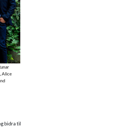
Runar
 Alice
and
 bidra til