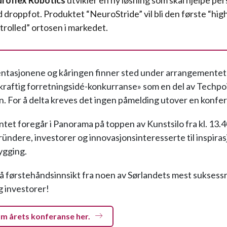
roflex Robotics
utvikler en ny løsning som skal hjelpe pe
 droppfot. Produktet “NeuroStride” vil bli den første “high
trolled” ortosen i markedet.
entasjonene og kåringen finner sted under arrangemente
aftig forretningsidé-konkurranse» som en del av Techpo
. For å delta kreves det ingen påmelding utover en konfer
et foregår i Panorama på toppen av Kunstsilo fra kl. 13.40 
ründere, investorer og innovasjonsinteresserte til inspiras
ygging.
få førstehåndsinnsikt fra noen av Sørlandets mest suksessr
 investorer!
m årets konferanse her.