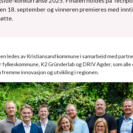
gsidé-konkurranse 2025. Finalen holdes på Techpo
en 18. september og vinneren premieres med innt
tøtte.
en ledes av Kristiansand kommune i samarbeid med partn
 fylkeskommune, K2 Gründerlab og DRIV Agder, som alle 
å fremme innovasjon og utvikling i regionen.