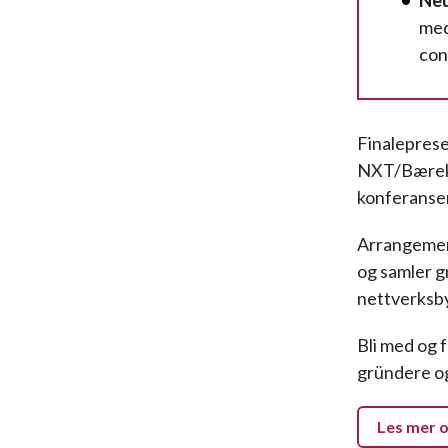
Neu
med
con
Finalepres
NXT/Bærekr
konferansen
Arrangement
og samler g
nettverksb
Bli med og 
gründere og
Les mer o