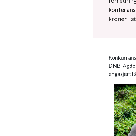
forretnin
konferans
kroner i s
Konkurrans
DNB, Agder
engasjert i 