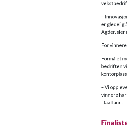
vekstbedrif
– Innovasjo
er gledelig
Agder, sier
For vinnere
Formålet me
bedriften vi
kontorplass 
– Vi opplev
vinnere har
Daatland.
Finalist