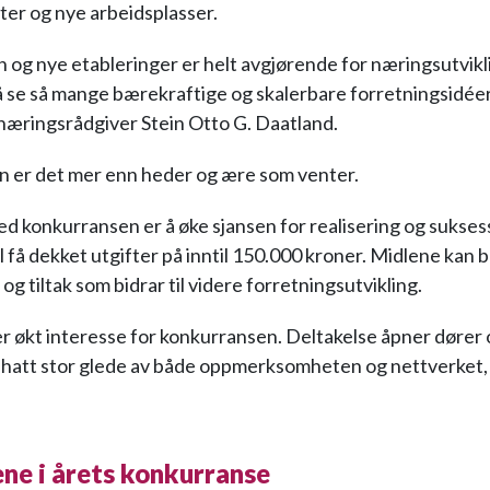
ter og nye arbeidsplasser.
n og nye etableringer er helt avgjørende for næringsutvikl
 å se så mange bærekraftige og skalerbare forretningsidéer
 næringsrådgiver Stein Otto G. Daatland.
n er det mer enn heder og ære som venter.
d konkurransen er å øke sjansen for realisering og sukses
l få dekket utgifter på inntil 150.000 kroner. Midlene kan b
og tiltak som bidrar til videre forretningsutvikling.
er økt interesse for konkurransen. Deltakelse åpner dører 
 hatt stor glede av både oppmerksomheten og nettverket, 
ene i årets konkurranse