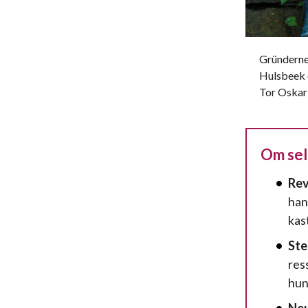
Gründerne
Hulsbeek 
Tor Oskar
Om se
Rev
han
kas
Ste
res
hun