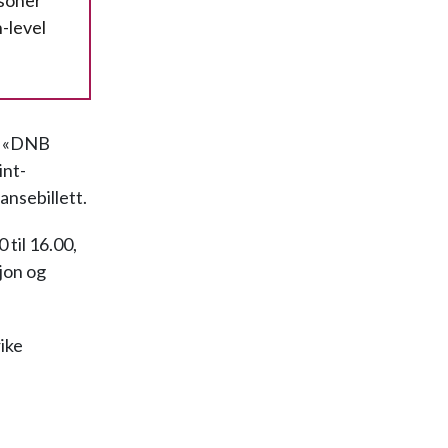
rsoner
-level
t «DNB
int-
ansebillett.
til 16.00,
jon og
ike