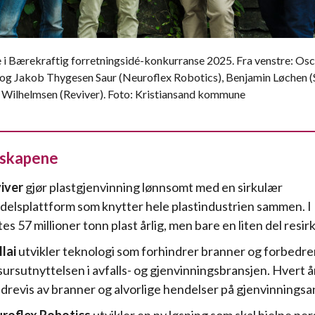
 i Bærekraftig forretningsidé-konkurranse 2025. Fra venstre: Osc
og Jakob Thygesen Saur (Neuroflex Robotics), Benjamin Løchen (S
 Wilhelmsen (Reviver). Foto: Kristiansand kommune
lskapene
iver
gjør plastgjenvinning lønnsomt med en sirkulær
delsplattform som knytter hele plastindustrien sammen. I
tes 57 millioner tonn plast årlig, men bare en liten del resir
llai
utvikler teknologi som forhindrer branner og forbedre
sursutnyttelsen i avfalls- og gjenvinningsbransjen. Hvert å
drevis av branner og alvorlige hendelser på gjenvinningsa