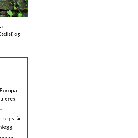
ar
tellai) og
 Europa
kuleres.
r
r oppstår
nlegg.