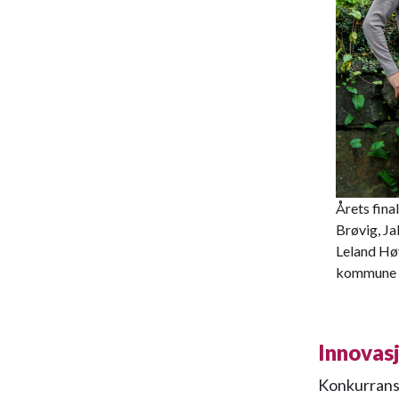
Årets fina
Brøvig, Ja
Leland Høy
kommune
Innovasj
Konkurranse