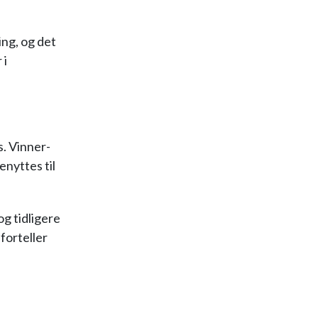
ing, og det
 i
s. Vinner-
enyttes til
og tidligere
forteller