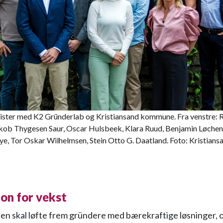
lister med K2 Gründerlab og Kristiansand kommune. Fra venstre: 
kob Thygesen Saur, Oscar Hulsbeek, Klara Ruud, Benjamin Løchen,
e, Tor Oskar Wilhelmsen, Stein Otto G. Daatland. Foto: Kristians
on for vekst
n skal løfte frem gründere med bærekraftige løsninger, og