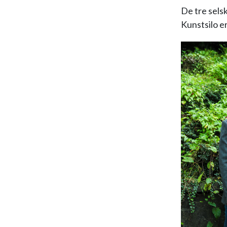
De tre sels
Kunstsilo er