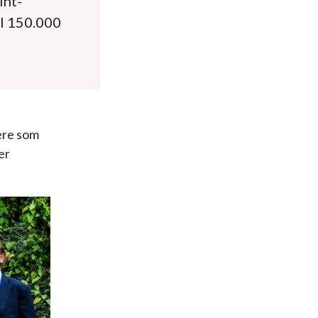
int-
il 150.000
ere som
er