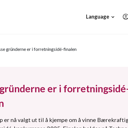
Hopp til hovedinnholdet
Language
sse gründerne er i forretningsidé-finalen
gründerne er i forretningsidé
n
p er nå valgt ut til å kjempe om å vinne Bærekrafti