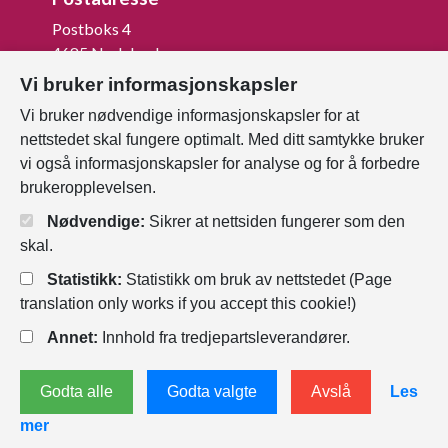
Postboks 4
4685 Nodeland
Vi bruker informasjonskapsler
Org.nr: 820 852 982
Vi bruker nødvendige informasjonskapsler for at
Last ned vår innbygger -app
nettstedet skal fungere optimalt. Med ditt samtykke bruker
vi også informasjonskapsler for analyse og for å forbedre
brukeropplevelsen.
Nødvendige:
Sikrer at nettsiden fungerer som den
skal.
Statistikk:
Statistikk om bruk av nettstedet (Page
translation only works if you accept this cookie!)
Annet:
Innhold fra tredjepartsleverandører.
Personvernerklæring
Endre
Godta alle
Godta valgte
Avslå
Les
informasjonskapsler
mer
Tilgjengelighetserklæring