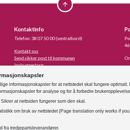
Kontaktinfo
P
Telefon: 38 07 50 00 (sentralbord)
Po
46
Kontakt oss
Send sikker post til kommunen
Or
Innbyggertorg
La
Turistinformasjon
ormasjonskapsler
For mediene
ige informasjonskapsler for at nettstedet skal fungere optimalt.
Kunngjøringer og høringer
formasjonskapsler for analyse og for å forbedre brukeropplevels
Om Kristiansand
Faktura til kommunen
Sikrer at nettsiden fungerer som den skal.
Samtykke - foto og film
tistikk om bruk av nettstedet (Page translation only works if you
For ansatte
d fra tredjepartsleverandører.