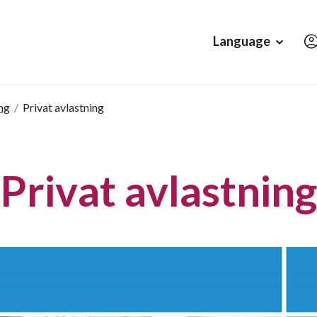
Hopp til hovedinnholdet
Language
ng
/
Privat avlastning
Privat avlastning