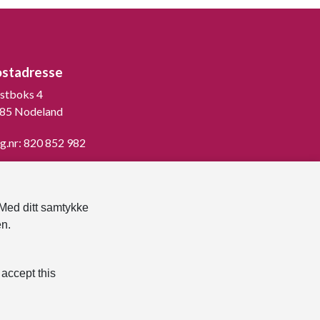
ostadresse
stboks 4
85 Nodeland
g.nr: 820 852 982
st ned vår innbygger -app
 Med ditt samtykke
en.
 accept this