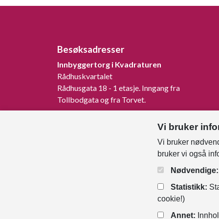
Besøksadresser
Innbyggertorg i Kvadraturen
Rådhuskvartalet
Rådhusgata 18 - 1 etasje. Inngang fra
Tollbodgata og fra Torvet.
Innbyggertorg på Tangvall
Vi bruker inf
Rådhusveien 1, 4640 Søgne.
Vi bruker nødvend
Innbyggertorg på Nodeland
bruker vi også in
Songdalsvegen 53, 4645 Nodeland.
Nødvendige:
Statistikk:
Sta
cookie!)
Annet:
Innhol