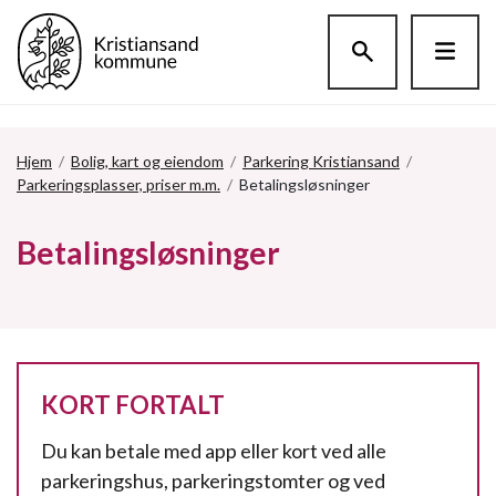
Hopp til hovedinnholdet
Hjem
/
Bolig, kart og eiendom
/
Parkering Kristiansand
/
Parkeringsplasser, priser m.m.
/
Betalingsløsninger
Betalingsløsninger
KORT FORTALT
Du kan betale med app eller kort ved alle
parkeringshus, parkeringstomter og ved