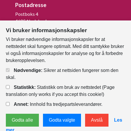
Postadresse
Postboks 4
4685 Nodeland
Vi bruker informasjonskapsler
Org.nr: 820 852 982
Vi bruker nødvendige informasjonskapsler for at
Last ned vår innbygger -app
nettstedet skal fungere optimalt. Med ditt samtykke bruker
vi også informasjonskapsler for analyse og for å forbedre
brukeropplevelsen.
Nødvendige:
Sikrer at nettsiden fungerer som den
skal.
Statistikk:
Statistikk om bruk av nettstedet (Page
translation only works if you accept this cookie!)
Annet:
Innhold fra tredjepartsleverandører.
Personvernerklæring
Endre
Godta alle
Godta valgte
Avslå
Les
informasjonskapsler
mer