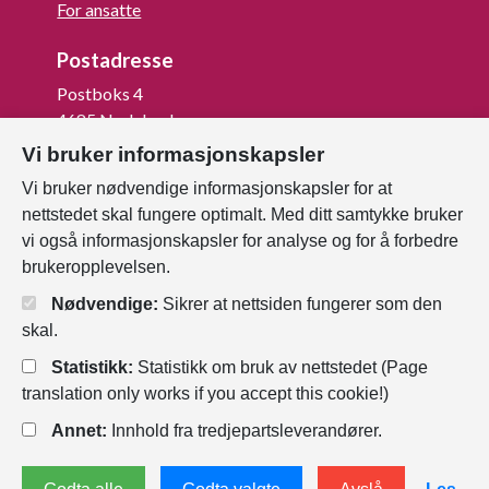
For ansatte
Postadresse
Postboks 4
4685 Nodeland
Vi bruker informasjonskapsler
Org.nr: 820 852 982
Vi bruker nødvendige informasjonskapsler for at
Last ned vår innbygger -app
nettstedet skal fungere optimalt. Med ditt samtykke bruker
vi også informasjonskapsler for analyse og for å forbedre
brukeropplevelsen.
Nødvendige:
Sikrer at nettsiden fungerer som den
skal.
Statistikk:
Statistikk om bruk av nettstedet (Page
translation only works if you accept this cookie!)
Annet:
Innhold fra tredjepartsleverandører.
Personvernerklæring
Endre