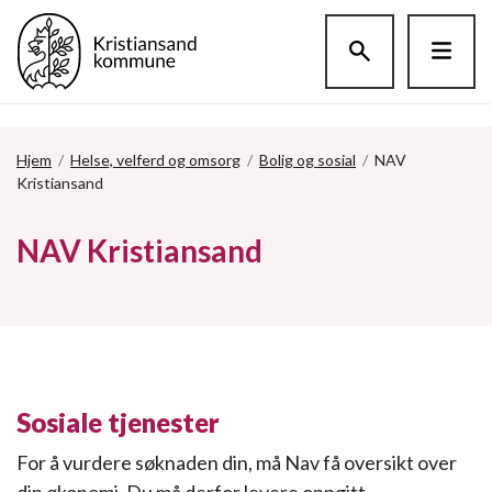
Hopp til hovedinnholdet
Hjem
/
Helse, velferd og omsorg
/
Bolig og sosial
/
NAV
Kristiansand
NAV Kristiansand
Sosiale tjenester
For å vurdere søknaden din, må Nav få oversikt over