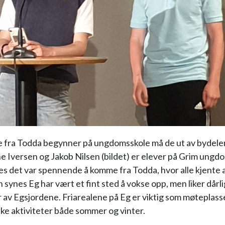
 fra Todda begynner på ungdomsskole må de ut av bydelen 
e Iversen og Jakob Nilsen (bildet) er elever på Grim ungd
s det var spennende å komme fra Todda, hvor alle kjente a
n synes Eg har vært et fint sted å vokse opp, men liker dårli
r av Egsjordene. Friarealene på Eg er viktig som møteplass
like aktiviteter både sommer og vinter.