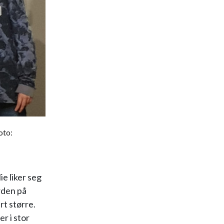
oto:
e liker seg
rden på
t større.
r i stor