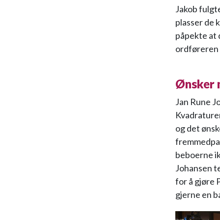
Jakob fulgt
plasser de 
påpekte at d
ordføreren
Ønsker 
Jan Rune Jo
Kvadraturen
og det ønsk
fremmedpark
beboerne ik
Johansen te
for å gjøre
gjerne en b