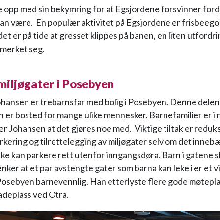
e opp med sin bekymring for at Egsjordene forsvinner ford
kan være. En populær aktivitet på Egsjordene er frisbeego
et er på tide at gresset klippes på banen, en liten utfordr
 merket seg.
miljøgater i Posebyen
hansen er trebarnsfar med bolig i Posebyen. Denne delen
 er bosted for mange ulike mennesker. Barnefamilier er i m
er Johansen at det gjøres noe med. Viktige tiltak er reduk
ering og tilrettelegging av miljøgater selv om det innebæ
ke kan parkere rett utenfor inngangsdøra. Barn i gatene sk
nker at et par avstengte gater som barna kan leke i er et vi
 Posebyen barnevennlig. Han etterlyste flere gode møtepl
adeplass ved Otra.