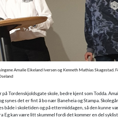
singene Amalie Eikeland Iversen og Kenneth Mathias Skagestad. F
Oseland
r på Tordenskjoldsgate skole, bedre kjent som Todda. Amali
og synes det er fint å bo nær Baneheia og Stampa. Skolegå
s både i skoletiden og på ettermiddagen, så den kunne vær
a Eg kan være litt skummel fordi det kommer en del sykliste