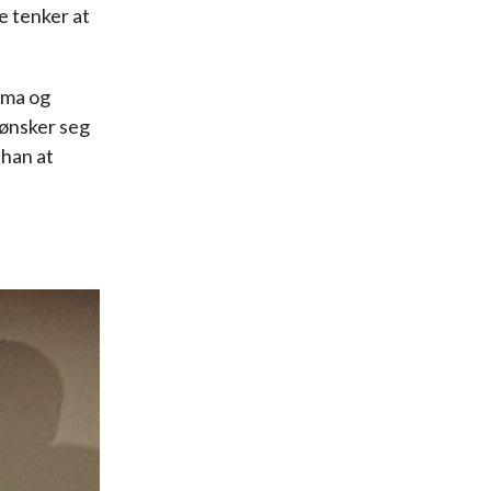
e tenker at
ama og
 ønsker seg
han at