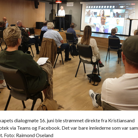
pets dialogmøte 16. juni ble strømmet direkte fra Kristiansand
otek via Teams og Facebook. Det var bare innlederne som var sam
et. Foto: Raimond Oseland