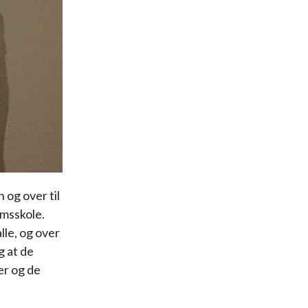
og over til
omsskole.
lle, og over
g at de
er og de