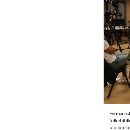
Formannska
folkebibli
bibliotek