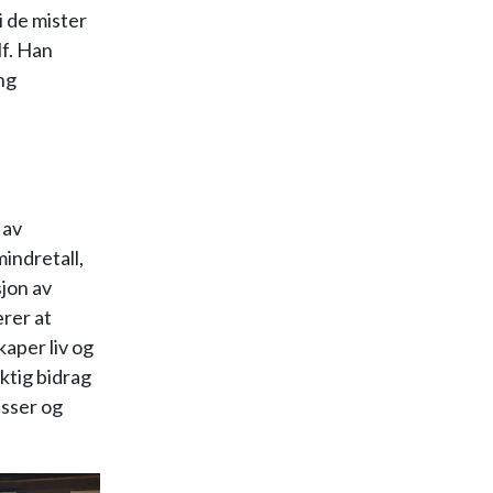
i de mister
lf. Han
ing
 av
indretall,
sjon av
rer at
aper liv og
ktig bidrag
asser og