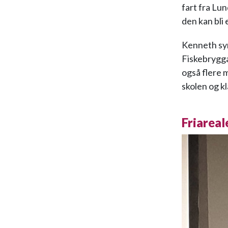
fart fra Lu
den kan bli
Kenneth syn
Fiskebrygga
også flere 
skolen og k
Friareal