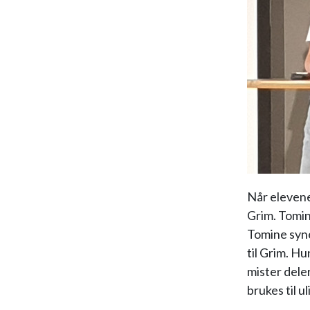
Når elevene
Grim. Tomin
Tomine syne
til Grim. Hu
mister dele
brukes til u