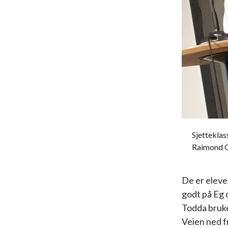
Sjetteklas
Raimond 
De er eleve
godt på Eg 
Todda bruke
Veien ned fr