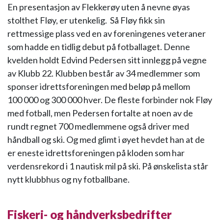
En presentasjon av Flekkerøy uten å nevne øyas
stolthet Fløy, er utenkelig. Så Fløy fikk sin
rettmessige plass ved en av foreningenes veteraner
som hadde en tidlig debut på fotballaget. Denne
kvelden holdt Edvind Pedersen sitt innlegg på vegne
av Klubb 22. Klubben består av 34 medlemmer som
sponser idrettsforeningen med beløp på mellom
100 000 og 300 000 hver. De fleste forbinder nok Fløy
med fotball, men Pedersen fortalte at noen av de
rundt regnet 700 medlemmene også driver med
håndball og ski. Og med glimt i øyet hevdet han at de
er eneste idrettsforeningen på kloden som har
verdensrekord i 1 nautisk mil på ski. På ønskelista står
nytt klubbhus og ny fotballbane.
Fiskeri- og håndverksbedrifter