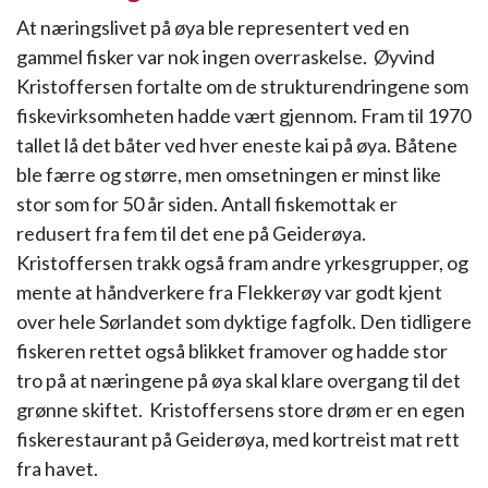
At næringslivet på øya ble representert ved en
gammel fisker var nok ingen overraskelse. Øyvind
Kristoffersen fortalte om de strukturendringene som
fiskevirksomheten hadde vært gjennom. Fram til 1970
tallet lå det båter ved hver eneste kai på øya. Båtene
ble færre og større, men omsetningen er minst like
stor som for 50 år siden. Antall fiskemottak er
redusert fra fem til det ene på Geiderøya.
Kristoffersen trakk også fram andre yrkesgrupper, og
mente at håndverkere fra Flekkerøy var godt kjent
over hele Sørlandet som dyktige fagfolk. Den tidligere
fiskeren rettet også blikket framover og hadde stor
tro på at næringene på øya skal klare overgang til det
grønne skiftet. Kristoffersens store drøm er en egen
fiskerestaurant på Geiderøya, med kortreist mat rett
fra havet.