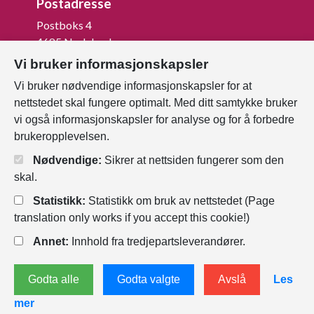
Postadresse
Postboks 4
4685 Nodeland
Vi bruker informasjonskapsler
Org.nr: 820 852 982
Vi bruker nødvendige informasjonskapsler for at
Last ned vår innbygger -app
nettstedet skal fungere optimalt. Med ditt samtykke bruker
vi også informasjonskapsler for analyse og for å forbedre
brukeropplevelsen.
Nødvendige:
Sikrer at nettsiden fungerer som den
skal.
Statistikk:
Statistikk om bruk av nettstedet (Page
translation only works if you accept this cookie!)
Annet:
Innhold fra tredjepartsleverandører.
Personvernerklæring
Endre
Godta alle
Godta valgte
Avslå
Les
informasjonskapsler
mer
Tilgjengelighetserklæring